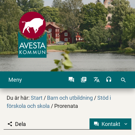
Meny
search
Du är här:
Start
/
Barn och utbildning
/
Stöd i
förskola och skola
/
Prorenata
Dela
Kontakt
Prorenata