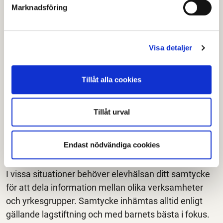
få information om vilka uppgifter som registreras
Marknadsföring
om ditt barn
begära ett utdrag ur journalen
begära rättelse om uppgifter är felaktiga eller
Visa detaljer
ofullständiga
Tillåt alla cookies
Om du har frågor om ditt barns uppgifter kan du
kontakta barnets skola eller förskola.
Tillåt urval
Samtycke och
informationsdelning
Endast nödvändiga cookies
I vissa situationer behöver elevhälsan ditt samtycke
för att dela information mellan olika verksamheter
och yrkesgrupper. Samtycke inhämtas alltid enligt
gällande lagstiftning och med barnets bästa i fokus.