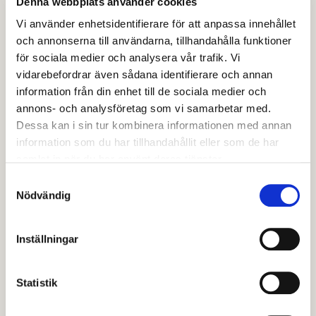
bevarandetid
Denna webbplats använder cookies
Vi använder enhetsidentifierare för att anpassa innehållet
Vissa uppgifter i journalsystemet Prorenata sparas
och annonserna till användarna, tillhandahålla funktioner
för framtiden. Det gäller delar av elevhälsans
för sociala medier och analysera vår trafik. Vi
dokumentation som enligt lag ska bevaras.
vidarebefordrar även sådana identifierare och annan
information från din enhet till de sociala medier och
Andra handlingar i systemet, till exempel samtycken
annons- och analysföretag som vi samarbetar med.
och administrativa uppgifter, tas bort enligt
Dessa kan i sin tur kombinera informationen med annan
information som du har tillhandahållit eller som de har
kommunens dokumenthanteringsplan. Det sker
samlat in när du har använt deras tjänster.
vanligtvis när uppgifterna inte längre behövs eller
Samtyckesval
efter en bestämd tidsperiod.
Nödvändig
Vårdnadshavares
Inställningar
rättigheter
Statistik
Som vårdnadshavare har du rätt att: