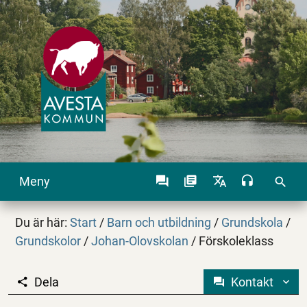
Meny
search
Du är här:
Start
/
Barn och utbildning
/
Grundskola
/
Grundskolor
/
Johan-Olovskolan
/
Förskoleklass
Dela
Kontakt
Förskoleklass