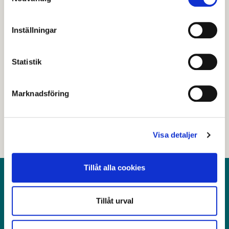
Inställningar
Senast granskad
28 april 2026
.
Statistik
Hjälpte den här informationen dig?
Marknadsföring
Nej
Visa detaljer
Tillåt alla cookies
Kontakt
Tillåt urval
Postadress: Avesta kommun, 774 81 Avesta
Besöksadress: Kungsgatan 18, Avesta