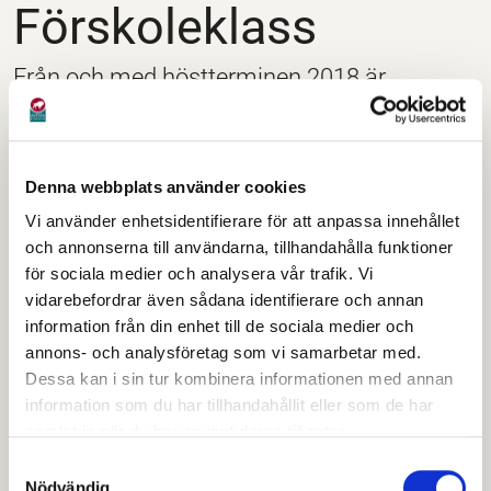
Förskoleklass
Från och med höstterminen 2018 är
förskoleklassen obligatorisk. Det innebär att
barn som är bosatta i Sverige har skolplikt
från höstterminen det år då de fyller sex år.
Denna webbplats använder cookies
Verksamhetsformen fungerar som en
Vi använder enhetsidentifierare för att anpassa innehållet
och annonserna till användarna, tillhandahålla funktioner
övergång mellan förskolan och grundskolan
för sociala medier och analysera vår trafik. Vi
och syftar till att stimulera barnens
vidarebefordrar även sådana identifierare och annan
utveckling och lärande.
information från din enhet till de sociala medier och
annons- och analysföretag som vi samarbetar med.
I början av året skickar vi ut en inbjudan till alla
Dessa kan i sin tur kombinera informationen med annan
information som du har tillhandahållit eller som de har
sexåringar som tillhör vårt upptagningsområde. De
samlat in när du har använt deras tjänster.
erbjuds att gå i förskoleklassen på Johan-
Samtyckesval
Olovskolan.
Nödvändig