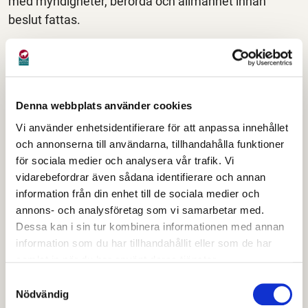
med myndigheter, berörda och allmänhet innan
beslut fattas.
Utredning av hur bron kan bevaras
med hänsyn till dess historia
Brogårdsbron i Krylbo är inte vilken bro som helst.
Denna webbplats använder cookies
Den byggdes redan 1873–1875 och är en av de
Vi använder enhetsidentifierare för att anpassa innehållet
äldsta i sitt slag. Konstruktionen är en så kallad
och annonserna till användarna, tillhandahålla funktioner
gallerverksbro, en teknik som bara användes under
för sociala medier och analysera vår trafik. Vi
en kort period i brohistorien.
vidarebefordrar även sådana identifierare och annan
information från din enhet till de sociala medier och
Bron är idag:
annons- och analysföretag som vi samarbetar med.
Dessa kan i sin tur kombinera informationen med annan
en av få kvarvarande i landet
information som du har tillhandahållit eller som de har
en av de största i sitt slag
samlat in när du har använt deras tjänster.
en viktig del av Sveriges industrihistoria
Samtyckesval
Nödvändig
Som en del av arbetet med bron tittar vi nu på