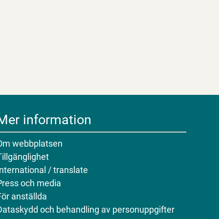
Mer information
Om webbplatsen
Tillgänglighet
International / translate
Press och media
För anställda
Dataskydd och behandling av personuppgifter