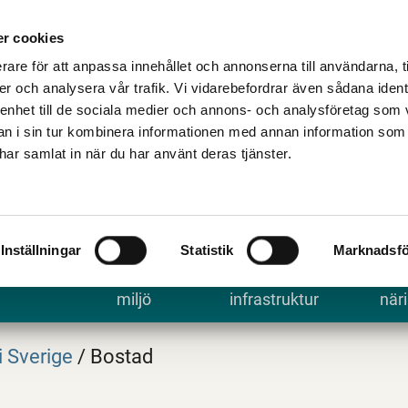
Talande Webb
Kontakta kommune
r cookies
rare för att anpassa innehållet och annonserna till användarna, t
er och analysera vår trafik. Vi vidarebefordrar även sådana ident
 enhet till de sociala medier och annons- och analysföretag som 
 i sin tur kombinera informationen med annan information som
e har samlat in när du har använt deras tjänster.
Inställningar
Statistik
Marknadsfö
 uppleva
Bygga, bo och
Trafik och
Arbe
miljö
infrastruktur
näri
i Sverige
/
Bostad