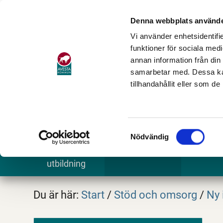
Denna webbplats använde
Vi använder enhetsidentifie
funktioner för sociala medi
annan information från din
samarbetar med. Dessa kan
tillhandahållit eller som d
Samtyckesval
Nödvändig
Barn och
Stöd och omsorg
Göra och
utbildning
Du är här:
Start
/
Stöd och omsorg
/
Ny 