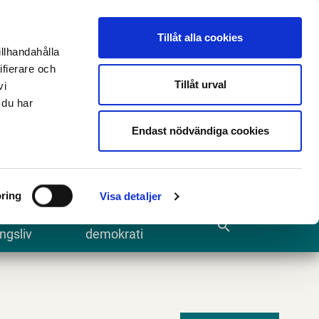
n
E-tjänster och blanketter
Translate
Tillåt alla cookies
illhandahålla
ifierare och
Tillåt urval
vi
 du har
Sök
Endast nödvändiga cookies
ring
Visa detaljer
te och
Kommun och
search
ngsliv
demokrati