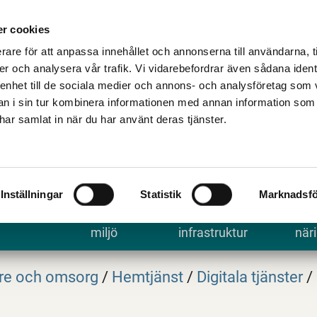
Talande Webb
Kontakta kommune
r cookies
rare för att anpassa innehållet och annonserna till användarna, t
er och analysera vår trafik. Vi vidarebefordrar även sådana ident
 enhet till de sociala medier och annons- och analysföretag som 
 i sin tur kombinera informationen med annan information som
e har samlat in när du har använt deras tjänster.
Inställningar
Statistik
Marknadsfö
 uppleva
Bygga, bo och
Trafik och
Arbe
miljö
infrastruktur
näri
re och omsorg
/
Hemtjänst
/
Digitala tjänster
/