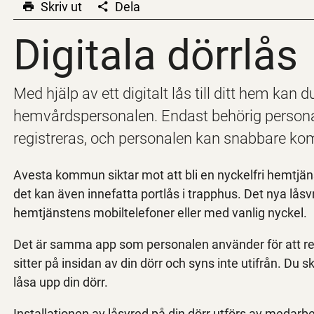
Skriv ut
Dela
Digitala dörrlås
Digitala dörrlås
Med hjälp av ett digitalt lås till ditt hem kan
hemvårdspersonalen. Endast behörig personal
registreras, och personalen kan snabbare ko
Avesta kommun siktar mot att bli en nyckelfri hemtjänst.
det kan även innefatta portlås i trapphus. Det nya lås
hemtjänstens mobiltelefoner eller med vanlig nyckel.
Det är samma app som personalen använder för att re
sitter på insidan av din dörr och syns inte utifrån. Du 
låsa upp din dörr.
Installationen av låsvred på din dörr utförs av medarb