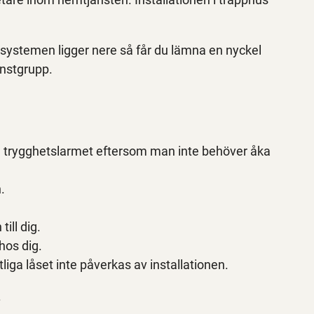
m systemen ligger nere så får du lämna en nyckel
jänstgrupp.
 trygghetslarmet eftersom man inte behöver åka
.
ill dig.
hos dig.
iga låset inte påverkas av installationen.
.