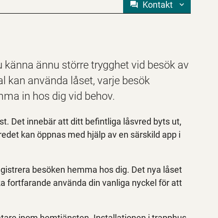
Kontakt
 du känna ännu större trygghet vid besök av
 kan använda låset, varje besök
mma in hos dig vid behov.
 Det innebär att ditt befintliga låsvred byts ut,
vredet kan öppnas med hjälp av en särskild app i
gistrera besöken hemma hos dig. Det nya låset
ska fortfarande använda din vanliga nyckel för att
etare inom hemtjänsten. Installationen i trapphus