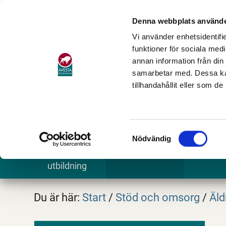
Denna webbplats använde
Vi använder enhetsidentifie
funktioner för sociala medi
annan information från din
samarbetar med. Dessa kan
tillhandahållit eller som d
Samtyckesval
Nödvändig
Barn och
Stöd och omsorg
Göra och
utbildning
Du är här:
Start
/
Stöd och omsorg
/
Äld