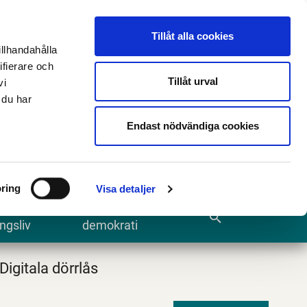
n
E-tjänster och blanketter
Translate
Tillåt alla cookies
illhandahålla
ifierare och
Tillåt urval
vi
 du har
Sök
Endast nödvändiga cookies
ring
Visa detaljer
te och
Kommun och
search
ngsliv
demokrati
Digitala dörrlås