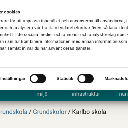
Talande Webb
Kontakta kommune
r cookies
rare för att anpassa innehållet och annonserna till användarna, t
er och analysera vår trafik. Vi vidarebefordrar även sådana ident
 enhet till de sociala medier och annons- och analysföretag som 
 i sin tur kombinera informationen med annan information som
e har samlat in när du har använt deras tjänster.
Inställningar
Statistik
Marknadsfö
 uppleva
Bygga, bo och
Trafik och
Arbe
miljö
infrastruktur
näri
rundskola
/
Grundskolor
/
Karlbo skola