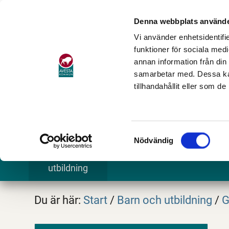
Denna webbplats använde
Vi använder enhetsidentifie
funktioner för sociala medi
annan information från din
samarbetar med. Dessa kan
tillhandahållit eller som d
Samtyckesval
Nödvändig
Barn och
Stöd och omsorg
Göra och
utbildning
Du är här:
Start
/
Barn och utbildning
/
G