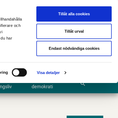
n
E-tjänster och blanketter
Translate
Tillåt alla cookies
illhandahålla
ifierare och
Tillåt urval
vi
 du har
Sök
Endast nödvändiga cookies
ring
Visa detaljer
te och
Kommun och
search
ngsliv
demokrati