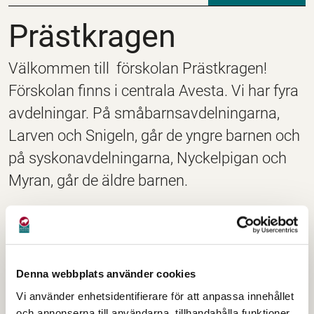
Prästkragen
Prästkragen
Välkommen till förskolan Prästkragen!
Förskolan finns i centrala Avesta. Vi har fyra
avdelningar. På småbarnsavdelningarna,
Larven och Snigeln, går de yngre barnen och
på syskonavdelningarna, Nyckelpigan och
Myran, går de äldre barnen.
Besöksadress:
Eriksgatan 23
774 31 Avesta
Denna webbplats använder cookies
E-post:
Vi använder enhetsidentifierare för att anpassa innehållet
forskola@avesta.se
och annonserna till användarna, tillhandahålla funktioner