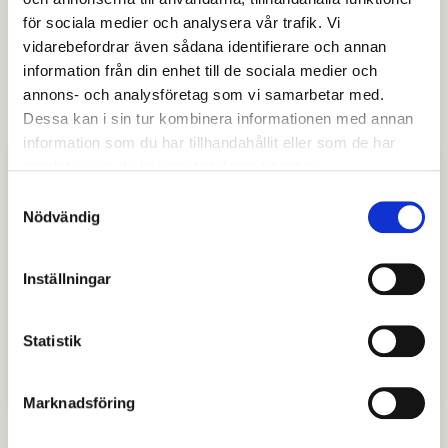
för sociala medier och analysera vår trafik. Vi
Rektor:
vidarebefordrar även sådana identifierare och annan
Titti Juhlin
information från din enhet till de sociala medier och
annons- och analysföretag som vi samarbetar med.
Klicka här för att hitta länk till E-tjänsten IST Förskola
Dessa kan i sin tur kombinera informationen med annan
information som du har tillhandahållit eller som de har
Kontaktuppgifter
samlat in när du har använt deras tjänster.
Samtyckesval
Nödvändig
Larven
Myran
Inställningar
Nyckelpigan
Statistik
Snigeln
Marknadsföring