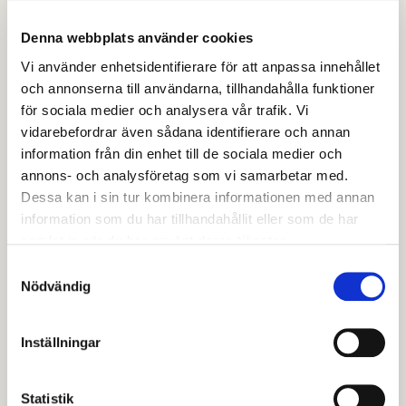
för lärare
Denna webbplats använder cookies
Vidareutbildning av lärare, VAL, är en kompletterande
lärarutbildning som vänder sig till dig som jobbar som
Vi använder enhetsidentifierare för att anpassa innehållet
och annonserna till användarna, tillhandahålla funktioner
förskollärare eller lärare men saknar examen. I VAL
för sociala medier och analysera vår trafik. Vi
studerar du samtidigt som du arbetar i skolan eller
vidarebefordrar även sådana identifierare och annan
förskolan. Studietiden beror på avsedd examen,
information från din enhet till de sociala medier och
tidigare studier och lärarerfarenhet. VAL antar
annons- och analysföretag som vi samarbetar med.
studerande inför både höst- och vårtermin till och
Dessa kan i sin tur kombinera informationen med annan
med studiestart höstterminen 2026. VAL är ett
information som du har tillhandahållit eller som de har
nationellt uppdrag och utbildningen ges av åtta
samlat in när du har använt deras tjänster.
högskolor och universitet.
Samtyckesval
Här kan du läsa mer om de olika skolorna
Nödvändig
Kompletterande
Inställningar
utbildning för
Statistik