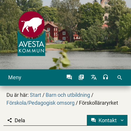
Meny
search
Du är här:
Start
/
Barn och utbildning
/
Förskola/Pedagogisk omsorg
/
Förskolläraryrket
Dela
Kontakt
Förskolläraryrket