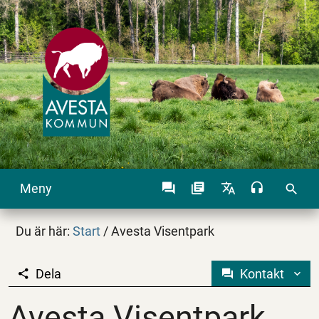
Meny
search
Du är här:
Start
/
Avesta Visentpark
Dela
Kontakt
Avesta Visentpark
Avesta Visentpark