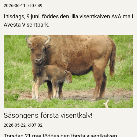
2026-06-11, kl 07.49
I tisdags, 9 juni, föddes den lilla visentkalven AvAlma i
Avesta Visentpark.
Säsongens första visentkalv!
2026-05-22, kl 07.02
Torsdag 21 maj föddes den första visentkalven i