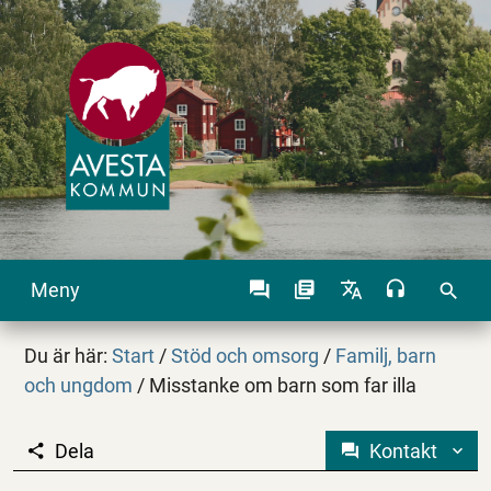
Meny
search
Du är här:
Start
/
Stöd och omsorg
/
Familj, barn
och ungdom
/
Misstanke om barn som far illa
Dela
Kontakt
Misstanke om barn som