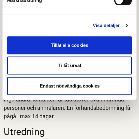
Marknadsföring
det bedöms om barnet/ungdomen är i akut fara eller
inte. Om barnet är i akut fara ansvarar vi för dess
säkerhet.
Visa detaljer
Förhandsbedömning
Tillåt alla cookies
En förhandsbedömning är det första steget efter att
det har inkommit en anmälan om att ett
barn/ungdom eller familj kan behöva stöd eller skydd.
Tillåt urval
Socialtjänsten kontaktar då barnet/ungdomen
och vårdnadshavarna för att få en bild av situationen
Endast nödvändiga cookies
och om de behöver vidare hjälp från socialtjänsten.
Inga andra kontakter får tas utöver ovan nämnda
personer och anmälaren. En förhandsbedömning får
pågå i max 14 dagar.
Utredning