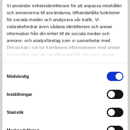
Vem gäller oron?
Vi använder enhetsidentifierare för att anpassa innehållet
Vad är du orolig för?
och annonserna till användarna, tillhandahålla funktioner
Hur länge har du känt oro för barnet eller
för sociala medier och analysera vår trafik. Vi
vidarebefordrar även sådana identifierare och annan
ungdomen?
information från din enhet till de sociala medier och
Tror du att det är akut fara för barnet eller
annons- och analysföretag som vi samarbetar med.
ungdomen? I såfall hur?
Dessa kan i sin tur kombinera informationen med annan
Känner barnet, ungdomen eller föräldrarna till att
information som du har tillhandahållit eller som de har
anmälan görs?
samlat in när du har använt deras tjänster.
Samtyckesval
Vad händer efter en
Nödvändig
anmälan?
Inställningar
Skyddsbedömning
Statistik
När socialtjänsten har fått in en orosanmälan görs en
skyddsbedömning omedelbart. Detta innebär att