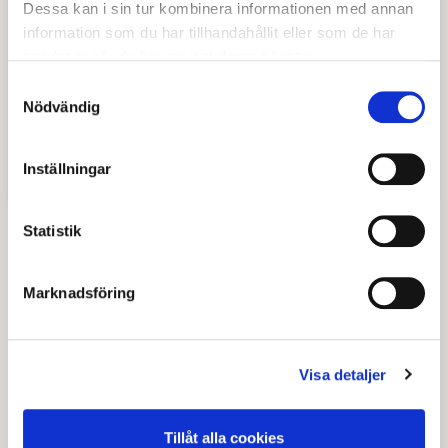
Dessa kan i sin tur kombinera informationen med annan
information som du har tillhandahållit eller som de har
samlat in när du har använt deras tjänster.
Samtyckesval
Nödvändig
Regler och avgifter
Inställningar
Statistik
Senast granskad
04 november 2025
.
Marknadsföring
Hjälpte den här informationen dig?
Visa detaljer
Nej
Tillåt alla cookies