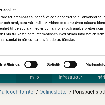
Talande Webb
Kontakta kommune
r cookies
rare för att anpassa innehållet och annonserna till användarna, t
er och analysera vår trafik. Vi vidarebefordrar även sådana ident
 enhet till de sociala medier och annons- och analysföretag som 
 i sin tur kombinera informationen med annan information som
e har samlat in när du har använt deras tjänster.
Inställningar
Statistik
Marknadsfö
 uppleva
Bygga, bo och
Trafik och
Arbe
miljö
infrastruktur
näri
ark och tomter
/
Odlingslotter
/
Ponsbachs odl