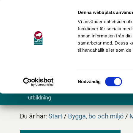
Denna webbplats använde
Vi använder enhetsidentifie
funktioner för sociala medi
annan information från din
samarbetar med. Dessa kan
tillhandahållit eller som d
Samtyckesval
Nödvändig
Barn och
Stöd och omsorg
Göra och
utbildning
Du är här:
Start
/
Bygga, bo och miljö
/
M