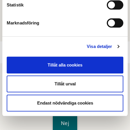
Statistik
Serviceplan Avesta kommun
Namn
Marknadsföring
E-tjänst
Blankett
Visa detaljer
Serviceplan Avesta kommun
Blankett:
Serviceplan Avesta kommun.pdf
Tillåt alla cookies
Tillåt urval
Senast granskad
18 maj 2026
.
Endast nödvändiga cookies
Hjälpte den här informationen dig?
Nej