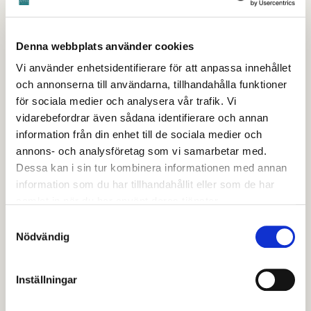
helhetsbild av den tillgängliga servicen, både
kommersiell och offentlig, som finns på
landsbygder samt ha en plan för vad som är
Denna webbplats använder cookies
rimlig servicenivå och hur den nivån ska
Vi använder enhetsidentifierare för att anpassa innehållet
och annonserna till användarna, tillhandahålla funktioner
upprätthållas.
för sociala medier och analysera vår trafik. Vi
vidarebefordrar även sådana identifierare och annan
En aktuell serviceplan är en förutsättning för att
information från din enhet till de sociala medier och
Region Dalarna ska ta eventuella beslut om
annons- och analysföretag som vi samarbetar med.
ekonomiskt stöd till lanthandeln, eller initiativ som
Dessa kan i sin tur kombinera informationen med annan
syftar till att behålla den servicen som en lanthandel
information som du har tillhandahållit eller som de har
kan erbjuda.
samlat in när du har använt deras tjänster.
Samtyckesval
Nödvändig
Serviceplanen är också ett verktyg för olika aktörer
som vill utveckla landsbygden och ska ses som ett
komplement till kommunens översiktsplanearbete.
Inställningar