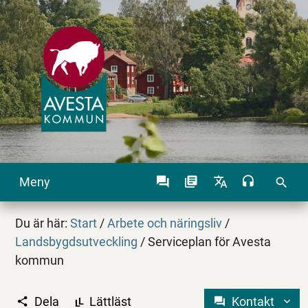
Meny
search
Du är här:
Start
/
Arbete och näringsliv
/
Landsbygdsutveckling
/
Serviceplan för Avesta
kommun
Dela
Lättläst
Kontakt
L
L