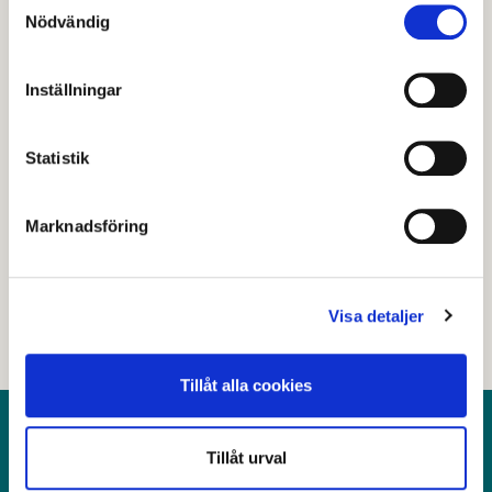
Nödvändig
butikerna Dollarstore och ÖoB.
Inställningar
Senast granskad
20 mars 2026
.
Statistik
Hjälpte den här informationen dig?
Marknadsföring
Nej
Visa detaljer
Tillåt alla cookies
Kontakt
Tillåt urval