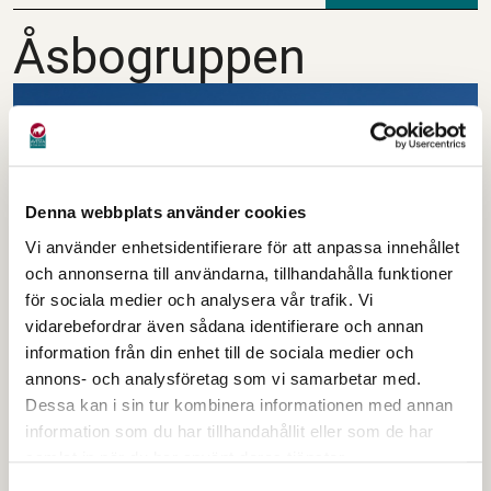
Åsbogruppen
Åsbogruppen
Denna webbplats använder cookies
Vi använder enhetsidentifierare för att anpassa innehållet
och annonserna till användarna, tillhandahålla funktioner
för sociala medier och analysera vår trafik. Vi
vidarebefordrar även sådana identifierare och annan
information från din enhet till de sociala medier och
Åsbogruppen är en dagligverksamhet som
annons- och analysföretag som vi samarbetar med.
arbetar med butiksarbete.
Dessa kan i sin tur kombinera informationen med annan
information som du har tillhandahållit eller som de har
samlat in när du har använt deras tjänster.
Deltagarna arbetar med att plocka upp varor och
fronta i varuhyllorna. Just nu jobbar deltagare i
Samtyckesval