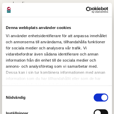
norrlandicus.
Det är ett gränsområde såväl geomorfologiskt som
växt- och djurgeografiskt där barrskog från norr möter
Denna webbplats använder cookies
den mellaneuropeiska lövskogsregionen. Här finns
Vi använder enhetsidentifierare för att anpassa innehållet
inom nära avstånd från varandra utpräglade
och annonserna till användarna, tillhandahålla funktioner
barrskogstyper och myrar, sydliga lövskogstyper och
för sociala medier och analysera vår trafik. Vi
ädla lövträd. Under lång tid har skogen i Avesta
vidarebefordrar även sådana identifierare och annan
behandlats styvmoderligt. Det intensiva brukandet av
information från din enhet till de sociala medier och
skogarna genom tiderna har resulterat i att många
annons- och analysföretag som vi samarbetar med.
djur- och växtarter lider brist på skogliga element som
Dessa kan i sin tur kombinera informationen med annan
information som du har tillhandahållit eller som de har
behövs för deras överlevnad, varför skogarna ofta har
samlat in när du har använt deras tjänster.
en mindre rik artuppsättning.
Samtyckesval
I området kring Älvpromenaden finns det dock stor
Nödvändig
tillgång på äldre, lövdominerad skog och området har
därför fortfarande ett rikt djur- och fågelliv. Dock kan
Inställningar