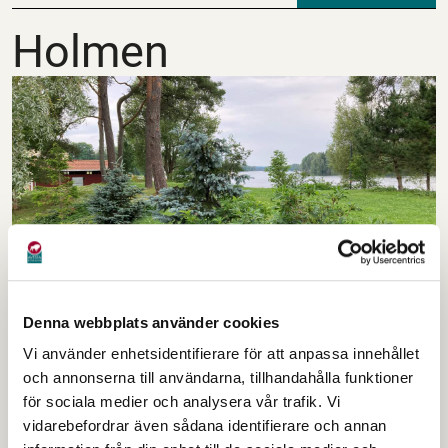
Holmen
Holmen
Denna webbplats använder cookies
Vackra planteringar!
Vi använder enhetsidentifierare för att anpassa innehållet
Holmen är den vackert belägna udden i
och annonserna till användarna, tillhandahålla funktioner
Dalälven, nere vid Gamla byn.
för sociala medier och analysera vår trafik. Vi
vidarebefordrar även sådana identifierare och annan