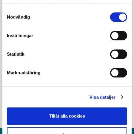
samlat in när du har använt deras tjänster.
kan hitta en relevant frågeställning.
Samtyckesval
Nödvändig
Skicka din fråga till
servicecenter@avesta.se
så
hjälper de dig att få kontakt med rätt person.
Inställningar
Statistik
Senast granskad
25 juni 2020
.
Marknadsföring
Hjälpte den här informationen dig?
Nej
Visa detaljer
Tillåt alla cookies