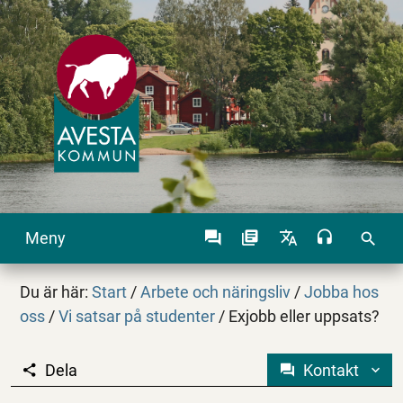
Meny
search
Du är här:
Start
/
Arbete och näringsliv
/
Jobba hos
oss
/
Vi satsar på studenter
/
Exjobb eller uppsats?
Dela
Kontakt
Exjobb eller uppsats?