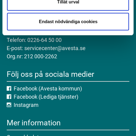
Tillåt urval
Kontakt
Endast nödvändiga cookies
Postadress: Avesta kommun, 774 81 Avesta
Besöksadress: Kungsgatan 18, Avesta
Telefon: 0226-64 50 00
E-post: servicecenter@avesta.se
Org.nr: 212 000-2262
Följ oss på sociala medier
Facebook (Avesta kommun)
Facebook (Lediga tjänster)
Instagram
Mer information