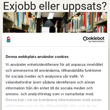
Exjobb eller uppsats?
Denna webbplats använder cookies
Vi använder enhetsidentifierare för att anpassa innehållet
och annonserna till användarna, tillhandahålla funktioner
Letar du efter ett uppsatsämne eller
för sociala medier och analysera vår trafik. Vi
vidarebefordrar även sådana identifierare och annan
forskningsområde? Vi är alltid intresserade
information från din enhet till de sociala medier och
av att få input på vår verksamhet. Ta kontakt
annons- och analysföretag som vi samarbetar med.
med oss och berätta vad du är intresserad
Dessa kan i sin tur kombinera informationen med annan
information som du har tillhandahållit eller som de har
av att undersöka så kanske vi tillsammans