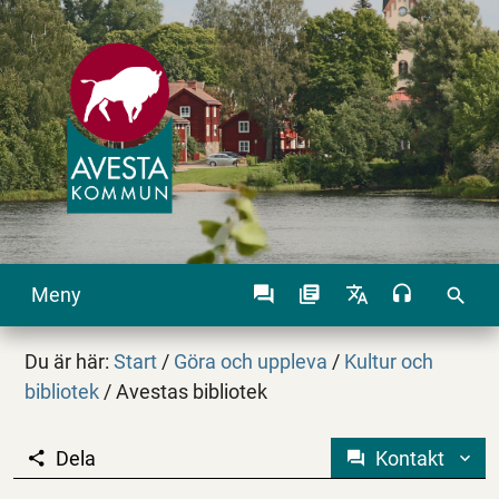
Meny
search
Du är här:
Start
/
Göra och uppleva
/
Kultur och
bibliotek
/
Avestas bibliotek
Dela
Kontakt
Avestas bibliotek