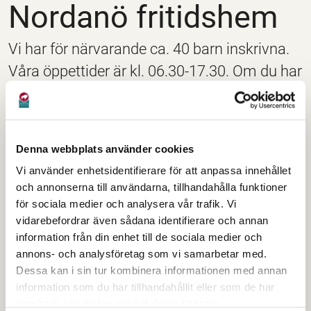
Nordanö fritidshem
Vi har för närvarande ca. 40 barn inskrivna.
Våra öppettider är kl. 06.30-17.30. Om du har
behov av barnomsorg efter kl. 17.30,
kontakta biträdande rektor Maria Åberg.
Denna webbplats använder cookies
En stor del av verksamheten förläggs utomhus för att
främja barns utveckling och hälsa. Vi får rörelse, ljus
Vi använder enhetsidentifierare för att anpassa innehållet
och annonserna till användarna, tillhandahålla funktioner
och frisk luft varje dag och besöker ofta fritidsskogen.
för sociala medier och analysera vår trafik. Vi
Barnen erbjuds vuxenstyrd aktivitet varje vecka men
vidarebefordrar även sådana identifierare och annan
den fria leken värderas högt. Inomhus kan barnen
information från din enhet till de sociala medier och
leka, spela spel, läsa, bygga, rita, pyssla, måla med
annons- och analysföretag som vi samarbetar med.
mera.
Dessa kan i sin tur kombinera informationen med annan
information som du har tillhandahållit eller som de har
Vi lägger även stor vikt på nutidsorientering och
samlat in när du har använt deras tjänster.