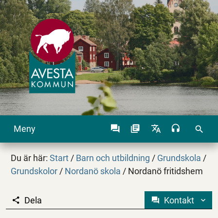
Meny
search
Du är här:
Start
/
Barn och utbildning
/
Grundskola
/
Grundskolor
/
Nordanö skola
/
Nordanö fritidshem
Dela
Kontakt
Nordanö fritidshem