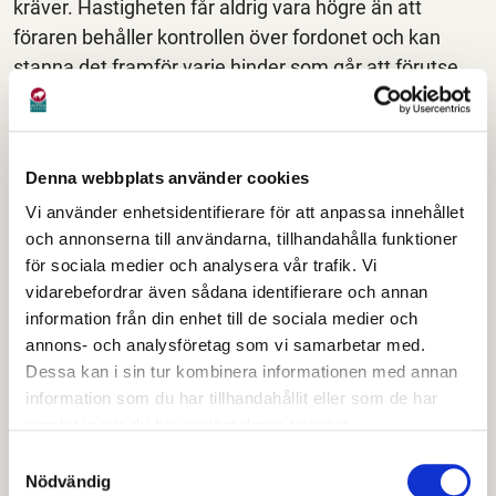
kräver. Hastigheten får aldrig vara högre än att
föraren behåller kontrollen över fordonet och kan
stanna det framför varje hinder som går att förutse.
Föraren av ett fordon ska alltså, oavsett vilken övre
formell fartgräns som gäller, hålla en med hänsyn till
omständigheterna tillräckligt låg hastighet då
Denna webbplats använder cookies
fordonet närmar sig till exempel barn som uppehåller
Vi använder enhetsidentifierare för att anpassa innehållet
sig på eller bredvid vägen.
och annonserna till användarna, tillhandahålla funktioner
för sociala medier och analysera vår trafik. Vi
Trafikanterna kör för
vidarebefordrar även sådana identifierare och annan
information från din enhet till de sociala medier och
fort
annons- och analysföretag som vi samarbetar med.
Dessa kan i sin tur kombinera informationen med annan
Trafikanterna ska visa hänsyn till sina medtrafikanter
information som du har tillhandahållit eller som de har
och de som uppehåller sig på eller intill vägen.
samlat in när du har använt deras tjänster.
Oavsett vilken hastighetsbegränsning som gäller på
Samtyckesval
vägen får trafikanten inte köra fortare än vad
Nödvändig