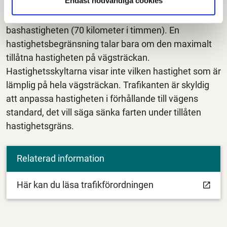
Endast nödvändiga cookies
Ansökningarna motiveras ofta med att vägen är en
smal och krokig väg där det är olämpligt att hålla
bashastigheten (70 kilometer i timmen). En
hastighetsbegränsning talar bara om den maximalt
tillåtna hastigheten på vägsträckan.
Hastighetsskyltarna visar inte vilken hastighet som är
lämplig på hela vägsträckan. Trafikanten är skyldig
att anpassa hastigheten i förhållande till vägens
standard, det vill säga sänka farten under tillåten
hastighetsgräns.
Relaterad information
Här kan du läsa trafikförordningen