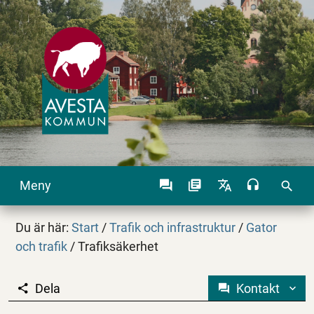
Meny
search
Du är här:
Start
/
Trafik och infrastruktur
/
Gator
och trafik
/
Trafiksäkerhet
Dela
Kontakt
Trafiksäkerhet