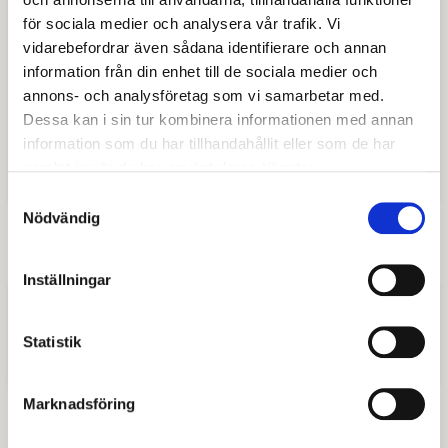
Krylbo - Karlbo
för sociala medier och analysera vår trafik. Vi
vidarebefordrar även sådana identifierare och annan
Krylbo skola åk F-3
information från din enhet till de sociala medier och
annons- och analysföretag som vi samarbetar med.
Dessa kan i sin tur kombinera informationen med annan
Åvestadalskolan åk 7-9
information som du har tillhandahållit eller som de har
samlat in när du har använt deras tjänster.
Karlbo skola åk F-6
Samtyckesval
Nödvändig
Inställningar
Nordanö
Statistik
Nordanö skola åk F-3
Marknadsföring