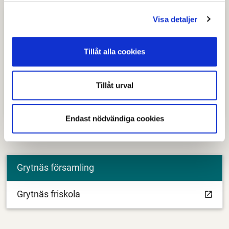
Visa detaljer
By - Fors - Horndal
By skola åk F-6
Tillåt alla cookies
Fors skola åk F-6
Tillåt urval
Johan-Olovskolan åk F-9
Endast nödvändiga cookies
Grytnäs församling
Grytnäs friskola