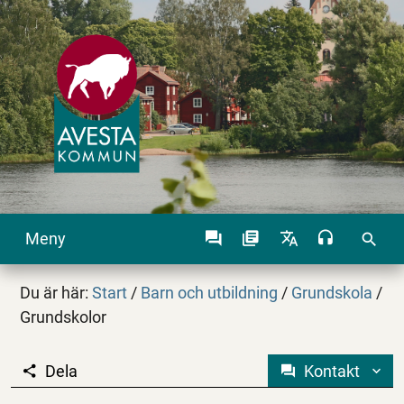
Meny
search
Du är här:
Start
/
Barn och utbildning
/
Grundskola
/
Grundskolor
Dela
Kontakt
Grundskolor