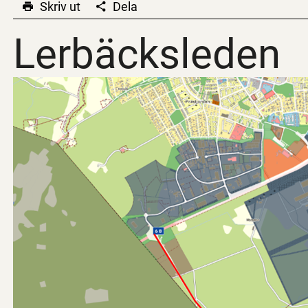
Skriv ut
Dela
Lerbäcksleden
Lerbäcksleden