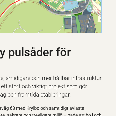
y pulsåder för
, smidigare och mer hållbar infrastruktur
ett stort och viktigt projekt som gör
tag och framtida etableringar.
väg 68 med Krylbo och samtidigt avlasta
re, säkrare och trevligare miljö – både att bo i och