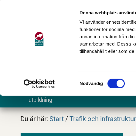
Denna webbplats använde
Vi använder enhetsidentifie
funktioner för sociala medi
annan information från din
samarbetar med. Dessa kan
tillhandahållit eller som d
Samtyckesval
Nödvändig
Barn och
Stöd och omsorg
Göra och
utbildning
Du är här:
Start
/
Trafik och infrastruktu