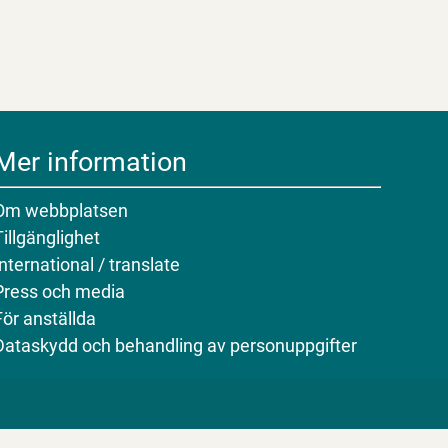
Mer information
Om webbplatsen
Tillgänglighet
International / translate
Press och media
För anställda
Dataskydd och behandling av personuppgifter