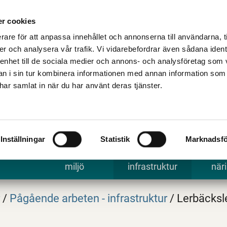
Talande Webb
Kontakta kommune
r cookies
rare för att anpassa innehållet och annonserna till användarna, t
er och analysera vår trafik. Vi vidarebefordrar även sådana ident
 enhet till de sociala medier och annons- och analysföretag som 
 i sin tur kombinera informationen med annan information som
e har samlat in när du har använt deras tjänster.
Inställningar
Statistik
Marknadsfö
 uppleva
Bygga, bo och
Trafik och
Arbe
miljö
infrastruktur
näri
r
/
Pågående arbeten - infrastruktur
/
Lerbäcksl