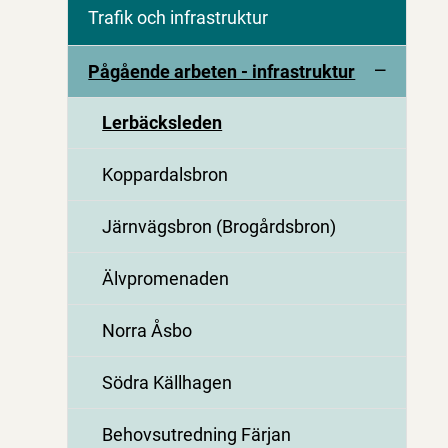
Trafik och infrastruktur
Pågående arbeten - infrastruktur
Lerbäcksleden
Koppardalsbron
Järnvägsbron (Brogårdsbron)
Älvpromenaden
Norra Åsbo
Södra Källhagen
Behovsutredning Färjan