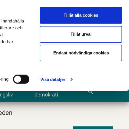
n
E-tjänster och blanketter
Translate
Tillåt alla cookies
illhandahålla
ifierare och
Tillåt urval
vi
 du har
Sök
Endast nödvändiga cookies
ring
Visa detaljer
te och
Kommun och
search
ngsliv
demokrati
eden