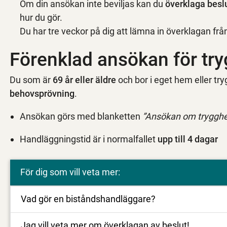
Om din ansökan inte beviljas kan du
överklaga besl
hur du gör.
Du har tre veckor på dig att lämna in överklagan frå
Förenklad ansökan för tr
Du som är
69 år eller äldre
och bor i eget hem eller t
behovsprövning
.
Ansökan görs med blanketten
”Ansökan om trygghe
Handläggningstid är i normalfallet
upp till 4 dagar
För dig som vill veta mer:
Vad gör en biståndshandläggare?
Jag vill veta mer om överklagan av beslut!