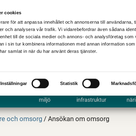
Talande Webb
Kontakta kommune
r cookies
rare för att anpassa innehållet och annonserna till användarna, t
er och analysera vår trafik. Vi vidarebefordrar även sådana ident
 enhet till de sociala medier och annons- och analysföretag som 
 i sin tur kombinera informationen med annan information som
e har samlat in när du har använt deras tjänster.
Inställningar
Statistik
Marknadsfö
 uppleva
Bygga, bo och
Trafik och
Arbe
miljö
infrastruktur
näri
re och omsorg
/
Ansökan om omsorg