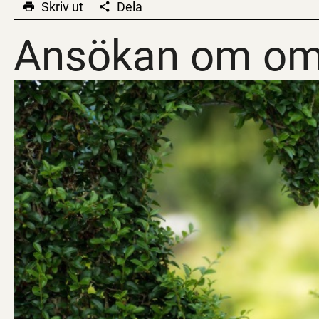
Skriv ut
Dela
Ansökan om om
Ansökan om om