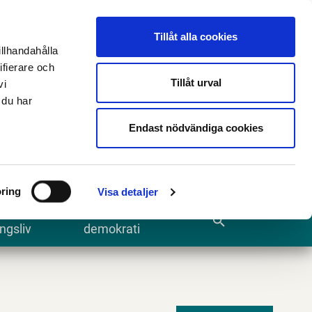
n
E-tjänster och blanketter
Translate
Tillåt alla cookies
illhandahålla
ifierare och
Tillåt urval
vi
 du har
Sök
Endast nödvändiga cookies
ring
Visa detaljer
te och
Kommun och
search
ngsliv
demokrati