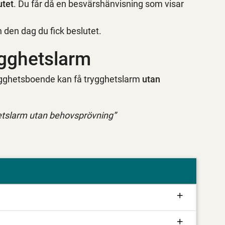
utet
. Du får då en besvärshänvisning som visar
n den dag du fick beslutet.
ygghetslarm
rygghetsboende kan få trygghetslarm
utan
tslarm utan behovsprövning”