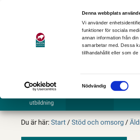
Denna webbplats använde
Vi använder enhetsidentifie
funktioner för sociala medi
annan information från din
samarbetar med. Dessa kan
tillhandahållit eller som d
Samtyckesval
Nödvändig
Barn och
Stöd och omsorg
Göra och
utbildning
Du är här:
Start
/
Stöd och omsorg
/
Äld