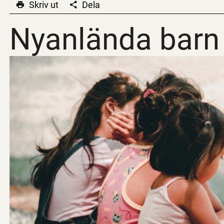
Skriv ut
Dela
Nyanlända barn
Nyanlända barn