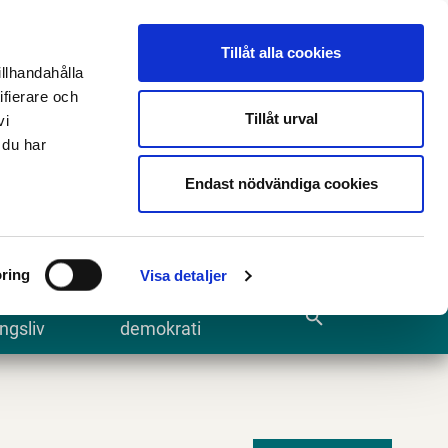
n
E-tjänster och blanketter
Translate
Tillåt alla cookies
illhandahålla
ifierare och
Tillåt urval
vi
 du har
Sök
Endast nödvändiga cookies
ring
Visa detaljer
te och
Kommun och
search
ngsliv
demokrati