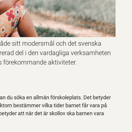
a både sitt modersmål och det svenska
rerad del i den vardagliga verksamheten
ns förekommande aktiviteter.
kan du söka en allmän förskoleplats. Det betyder
ektorn bestämmer vilka tider barnet får vara på
betyder att när det är skollov ska barnen vara