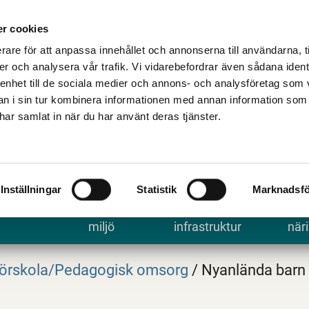
Talande Webb
Kontakta kommune
r cookies
rare för att anpassa innehållet och annonserna till användarna, t
er och analysera vår trafik. Vi vidarebefordrar även sådana ident
 enhet till de sociala medier och annons- och analysföretag som 
 i sin tur kombinera informationen med annan information som
e har samlat in när du har använt deras tjänster.
Inställningar
Statistik
Marknadsfö
 uppleva
Bygga, bo och
Trafik och
Arbe
miljö
infrastruktur
näri
örskola/Pedagogisk omsorg
/
Nyanlända barn