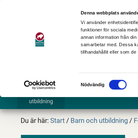
Denna webbplats använde
Vi använder enhetsidentifie
funktioner för sociala medi
annan information från din
samarbetar med. Dessa kan
tillhandahållit eller som d
Samtyckesval
Nödvändig
Barn och
Stöd och omsorg
Göra och
utbildning
Du är här:
Start
/
Barn och utbildning
/
F