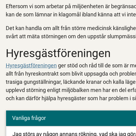
Eftersom vi som arbetar på miljöenheten är begränsade
kan de som lämnar in klagomål ibland känna att vi inte 
Det kan handla om allt från större medicinsk känslighet
svårt att mäta störningen om den uppstår slumpmässig
Hyresgästföreningen
Hyresgästföreningen
ger stöd och råd till de som är 
allt från hyreskontrakt som blivit uppsagda och problem
trasiga gungställningar, läckande kranar och kalla läge
upplevd störning enligt miljöbalken men har en del e
och kan därför hjälpa hyresgäster som har problem i s
Vanliga frågor
Jag störs av någon annans rökning, vad ska jag gör