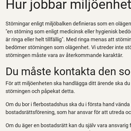
Hur jobbar miljöenhe
Störningar enligt miljöbalken definieras som en olägenh
"en störning som enligt medicinsk eller hygienisk be
är ringa eller helt tillfällig". Med ringa menas att stö
bedömer störningen som olägenhet. Vi utreder inte stö
störningen måste vara av återkommande karaktär.
Du måste kontakta den so
För att miljöenheten ska handlägga ditt ärende ska du
störningen och påpekat detta.
Om du bor i flerbostadshus ska du i första hand vända di
bostadsrättsförening, som har ansvar för att utreda 
Om du äger en bostadsrätt kan du själv vara ansvarig 