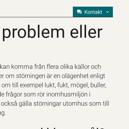
Kontakt
problem eller st
problem eller
kan komma från flera olika källor och
er om störningen är en olägenhet enligt
 till exempel lukt, fukt, mögel, buller,
nde frågor som rör inomhusmiljön i
n också gälla störningar utomhus som till
ng.