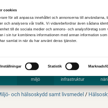
Talande Webb
Kontakta kommune
r cookies
rare för att anpassa innehållet och annonserna till användarna, t
er och analysera vår trafik. Vi vidarebefordrar även sådana ident
 enhet till de sociala medier och annons- och analysföretag som 
 i sin tur kombinera informationen med annan information som
e har samlat in när du har använt deras tjänster.
Inställningar
Statistik
Marknadsfö
 uppleva
Bygga, bo och
Trafik och
Arbe
miljö
infrastruktur
näri
iljö- och hälsoskydd samt livsmedel
/
Hälsosk