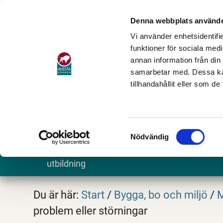
Denna webbplats använde
Vi använder enhetsidentifie
funktioner för sociala medi
annan information från din
samarbetar med. Dessa kan
tillhandahållit eller som d
Samtyckesval
Nödvändig
Barn och
Stöd och omsorg
Göra och
utbildning
Du är här:
Start
/
Bygga, bo och miljö
/
M
problem eller störningar