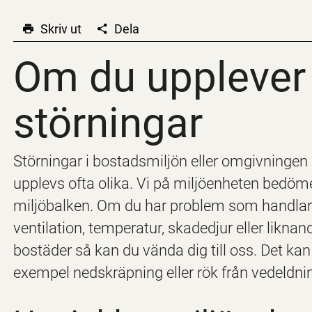
Skriv ut
Dela
Om du upplever 
Om du upplever 
störningar
Störningar i bostadsmiljön eller omgivningen 
upplevs ofta olika. Vi på miljöenheten bedöm
miljöbalken. Om du har problem som handlar om
ventilation, temperatur, skadedjur eller likna
bostäder så kan du vända dig till oss. Det ka
exempel nedskräpning eller rök från vedeldni