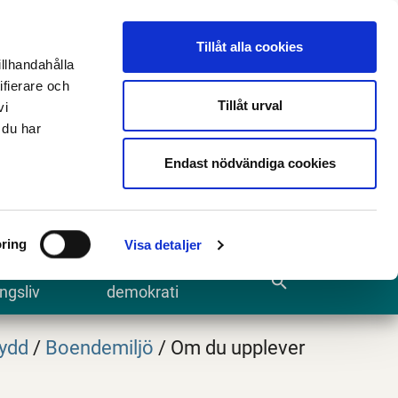
n
E-tjänster och blanketter
Translate
Tillåt alla cookies
illhandahålla
ifierare och
Tillåt urval
vi
 du har
Sök
Endast nödvändiga cookies
ring
Visa detaljer
te och
Kommun och
search
ngsliv
demokrati
ydd
/
Boendemiljö
/
Om du upplever