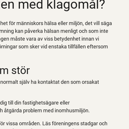
ten med klagomål?
et för människors hälsa eller miljön, det vill säga
dömning kan påverka hälsan menligt och som inte
rningen måste vara av viss betydenhet innan vi
rningar som sker vid enstaka tillfällen eftersom
m stör
 normalt själv ha kontaktat den som orsakat
g till din fastighetsägare eller
och åtgärda problem med inomhusmiljön.
för vissa områden. Läs föreningens stadgar och