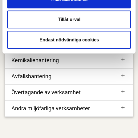
verksamhetsutövaren som ska planera och
kontrollera sin verksamhet så att olägenheter för
Tillåt urval
människors hälsa eller för miljön inte uppstår.
Endast nödvändiga cookies
Mer information
Kemikaliehantering
Avfallshantering
Övertagande av verksamhet
Andra miljöfarliga verksamheter