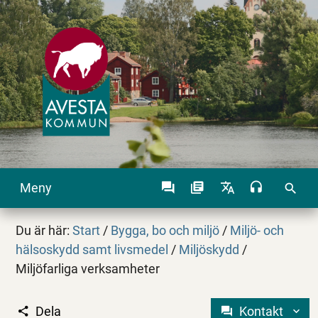
Meny
search
Du är här:
Start
/
Bygga, bo och miljö
/
Miljö- och
hälsoskydd samt livsmedel
/
Miljöskydd
/
Miljöfarliga verksamheter
Dela
Kontakt