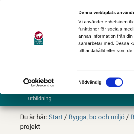
Denna webbplats använde
Vi använder enhetsidentifie
funktioner för sociala medi
annan information från din
samarbetar med. Dessa kan
tillhandahållit eller som d
Samtyckesval
Nödvändig
Barn och
Stöd och omsorg
Göra och
utbildning
Du är här:
Start
/
Bygga, bo och miljö
/
B
projekt