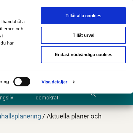
n
E-tjänster och blanketter
Translate
Tillåt alla cookies
illhandahålla
ifierare och
Tillåt urval
vi
 du har
Sök
Endast nödvändiga cookies
ring
Visa detaljer
te och
Kommun och
search
ngsliv
demokrati
hällsplanering
/
Aktuella planer och