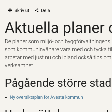
Skriv ut
Dela
Aktuella planer 
Aktuella planer 
De planer som miljö- och byggförvaltningens
som kommuninvånare vara med och tycka till 
arbetar med just nu och ibland också tips o
verksamhet.
Pågående större stad
Ny översiktsplan för Avesta kommun