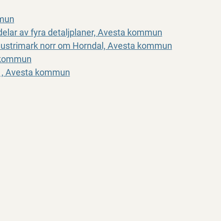
mmun
elar av fyra detaljplaner, Avesta kommun
ndustrimark norr om Horndal, Avesta kommun
a kommun
:1, Avesta kommun