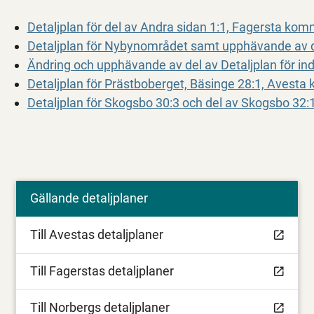
Detaljplan för del av Andra sidan 1:1, Fagersta ko
Detaljplan för Nybynområdet samt upphävande av d
Ändring och upphävande av del av Detaljplan för i
Detaljplan för Prästboberget, Bäsinge 28:1, Avest
Detaljplan för Skogsbo 30:3 och del av Skogsbo 32
Gällande detaljplaner
Till Avestas detaljplaner
Till Fagerstas detaljplaner
Till Norbergs detaljplaner