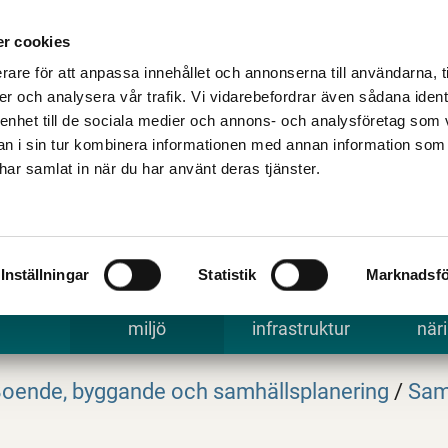
Talande Webb
Kontakta kommune
r cookies
rare för att anpassa innehållet och annonserna till användarna, t
er och analysera vår trafik. Vi vidarebefordrar även sådana ident
 enhet till de sociala medier och annons- och analysföretag som 
 i sin tur kombinera informationen med annan information som
e har samlat in när du har använt deras tjänster.
Inställningar
Statistik
Marknadsfö
 uppleva
Bygga, bo och
Trafik och
Arbe
miljö
infrastruktur
näri
oende, byggande och samhällsplanering
/
Sam