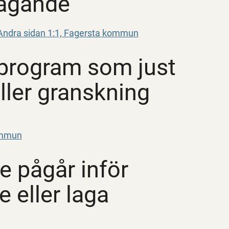
tagande
v Andra sidan 1:1, Fagersta kommun
nprogram som just
ller granskning
kommun
e pågår inför
 eller laga