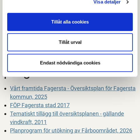
Visa detaljer
Program för Koppardalen, 2016
Planprogram för Månsbo gärde, 2019
Tillåt alla cookies
Avesta stadsplan, 2021
Fagerstas
Tillåt urval
översiktsplaner och
Endast nödvändiga cookies
program
Vårt framtida Fagersta - Översiktsplan för Fagersta
kommun, 2025
FÖP Fagersta stad 2017
Tematiskt tillägg till översiktsplanen - gällande
vindkraft, 2011
Planprogram för utökning av Fårboområdet, 2026