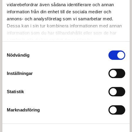
vidarebefordrar även sådana identifierare och annan
översiktsplaner och
information från din enhet till de sociala medier och
annons- och analysföretag som vi samarbetar med.
program
Dessa kan i sin tur kombinera informationen med annan
information som du har tillhandahållit eller som de har
samlat in när du har använt deras tjänster.
Avestas kommuntäckande översiktsplan, 2007
Samtyckesval
(Obs! Inaktualitetsförklarad)
Nödvändig
Fördjupad översiktsplan för Fors, 1998
Program för stadsutveckling i Avesta centrum,
2010
Inställningar
Tematiskt tillägg till översiktsplanen - gällande
vindkraft, 2011
Statistik
Tematiskt tillägg till översiktsplanen - gällande
landsbygdsutveckling i strandnära lägen (LIS),
Marknadsföring
2014
Program för Krylbo - Utveckling mot en lockande,
grön, miljövänlig ekostadsdel, 2015