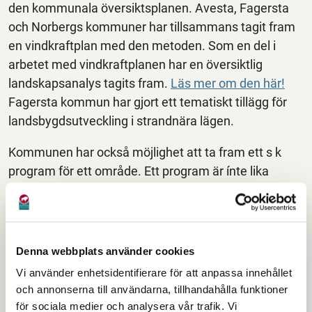
den kommunala översiktsplanen. Avesta, Fagersta
och Norbergs kommuner har tillsammans tagit fram
en vindkraftplan med den metoden. Som en del i
arbetet med vindkraftplanen har en översiktlig
landskapsanalys tagits fram.
Läs mer om den här!
Fagersta kommun har gjort ett tematiskt tillägg för
landsbygdsutveckling i strandnära lägen.
Kommunen har också möjlighet att ta fram ett s k
program för ett område. Ett program är ínte lika
juridiskt styrt som översiktsplaner och detaljplaner
men det kan ändå visa intentionerna för utvecklingen
av ett område. År 2010 togs t ex ett program fram för
stadsutveckling i Avesta centrum och detta har
Denna webbplats använder cookies
sedan följts av program för Krylbo och Koppardalen.
Vi använder enhetsidentifierare för att anpassa innehållet
och annonserna till användarna, tillhandahålla funktioner
Avestas
för sociala medier och analysera vår trafik. Vi