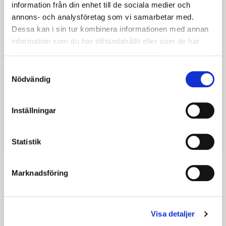
information från din enhet till de sociala medier och
annons- och analysföretag som vi samarbetar med.
Dessa kan i sin tur kombinera informationen med annan
information som du har tillhandahållit eller som de har
samlat in när du har använt deras tjänster.
Samtyckesval
Nödvändig
Inställningar
Regler och avgifter
Statistik
Marknadsföring
Senast granskad
04 november 2025
.
Visa detaljer