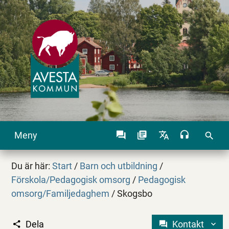
Meny
search
Du är här:
Start
/
Barn och utbildning
/
Förskola/Pedagogisk omsorg
/
Pedagogisk
omsorg/Familjedaghem
/
Skogsbo
Dela
Kontakt