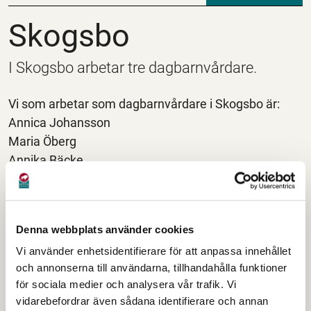
Skogsbo
Skogsbo
I Skogsbo arbetar tre dagbarnvårdare.
Vi som arbetar som dagbarnvårdare i Skogsbo är:
Annica Johansson
Maria Öberg
Annika Bäcke
Vår gemensamma lokal kallas Vivan och finns på
adressen Kolgillaregatan 8.
Denna webbplats använder cookies
Klicka här för att hitta länk till E-tjänsten IST Förskola
Vi använder enhetsidentifierare för att anpassa innehållet
och annonserna till användarna, tillhandahålla funktioner
Hitta snabbt
för sociala medier och analysera vår trafik. Vi
vidarebefordrar även sådana identifierare och annan