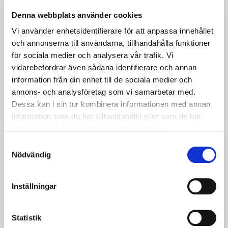
Denna webbplats använder cookies
Vi använder enhetsidentifierare för att anpassa innehållet
och annonserna till användarna, tillhandahålla funktioner
Din beredskap och ansvar vid kris
för sociala medier och analysera vår trafik. Vi
Vid en samhällsstörning förväntas du som
vidarebefordrar även sådana identifierare och annan
privatperson att klara dig helg på egen hand i 7
information från din enhet till de sociala medier och
dagar utan samhällets hjälp. Läs mer om hur du
annons- och analysföretag som vi samarbetar med.
kan förbereda dig här.
Dessa kan i sin tur kombinera informationen med annan
information som du har tillhandahållit eller som de har
samlat in när du har använt deras tjänster.
Samtyckesval
Nödvändig
Inställningar
Statistik