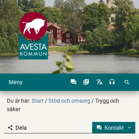
Meny
search
Du är här:
Start
/
Stöd och omsorg
/
Trygg och
säker
Dela
Kontakt
Trygg och säker