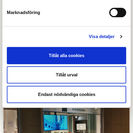
Marknadsföring
Kommunikation och information i
kris
Visa detaljer
I tider av allvarliga samhällsstörningar och kriser
är kommunikation och information viktigt. Du
Tillåt alla cookies
har ett eget ansvar att hålla dig informerad om
vad som händer, hur du själv ska agera och vad
myndigheter gör.
Tillåt urval
Endast nödvändiga cookies