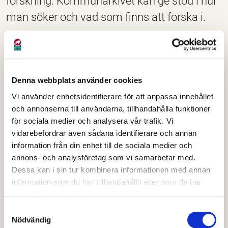
forskning. Kommunarkivet kan ge stöd i hur
man söker och vad som finns att forska i.
Om du vill att vi ska forska åt dig, så är det något vi
endast gör i mån av tid. Du är alltid välkommen att
boka in en tid för att forska i vårt besöksrum.
Denna webbplats använder cookies
För forskningsärenden rekommenderar vi att man
Vi använder enhetsidentifierare för att anpassa innehållet
kontaktar oss för att förklara vad man söker. När det
och annonserna till användarna, tillhandahålla funktioner
kommer till släktforskning och ämnesforskning
för sociala medier och analysera vår trafik. Vi
vidarebefordrar även sådana identifierare och annan
behöver man ge oss så mycket uppgifter som möjligt
information från din enhet till de sociala medier och
som kan hjälpa oss lokalisera vad man söker. Det
annons- och analysföretag som vi samarbetar med.
inkluderar när det gäller släktforskning:
Dessa kan i sin tur kombinera informationen med annan
information som du har tillhandahållit eller som de har
Namn på personen vars handlingar du söker
samlat in när du har använt deras tjänster.
Födelsedatum
Samtyckesval
Namn på eventuell skola om det är skolhandlingar
Nödvändig
man söker