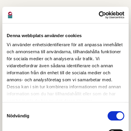
Vad kan man få bidrag
för?
Denna webbplats använder cookies
Det kan röra sig om nästan allt mellan himmel och
Vi använder enhetsidentifierare för att anpassa innehållet
jord. Här är några exempel på insatser man skulle
och annonserna till användarna, tillhandahålla funktioner
kunna få bidrag till:
för sociala medier och analysera vår trafik. Vi
vidarebefordrar även sådana identifierare och annan
Att åta sig att slå en artrik äng.
information från din enhet till de sociala medier och
Att restaurera och stängsla en före detta hagmark
annons- och analysföretag som vi samarbetar med.
Dessa kan i sin tur kombinera informationen med annan
som vuxit igen.
information som du har tillhandahållit eller som de har
Att anlägga eller restaurera en våtmark eller ett
samlat in när du har använt deras tjänster.
småvatten.
Samtyckesval
Att röja bort gran för att gynna ett biologiskt
Nödvändig
värdefullt lövbestånd.
Att göra biotopvårdande insatser i ett vattendrag.