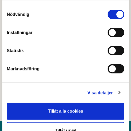
Adress:
Samtyckesval
Nödvändig
Arvidsgatan 9-11
Inställningar
Senast granskad
26 juni 2023
.
Statistik
Hjälpte den här informationen dig?
Marknadsföring
Nej
Visa detaljer
Tillåt alla cookies
Tillåt urval