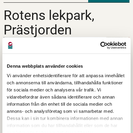
Rotens lekpark, Präst
Rotens lekpark,
Prästjorden
Denna webbplats använder cookies
Vi använder enhetsidentifierare för att anpassa innehållet
och annonserna till användarna, tillhandahålla funktioner
för sociala medier och analysera vår trafik. Vi
vidarebefordrar även sådana identifierare och annan
information från din enhet till de sociala medier och
Lekparken Roten
annons- och analysföretag som vi samarbetar med.
Dessa kan i sin tur kombinera informationen med annan
information som du har tillhandahållit eller som de har
samlat in när du har använt deras tjänster.