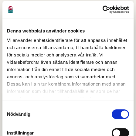
Offentliga upphandlingar som påbörjats innan lagen
trädde i kraft omfattas dock inte retroaktivt av
lagen. Mer information finns att läsa på www.digg.se.
Denna webbplats använder cookies
Vi vill att ni i första hand skickar e-fakturor till Avesta
Vi använder enhetsidentifierare för att anpassa innehållet
kommun. Det är bättre för miljön, säkrare för er som
och annonserna till användarna, tillhandahålla funktioner
leverantör och underlättar för er att få betalt på utsatt
för sociala medier och analysera vår trafik. Vi
tid då fakturan når kommunen snabbare.
vidarebefordrar även sådana identifierare och annan
information från din enhet till de sociala medier och
Observera att en faktura i PDF-format som skickas
annons- och analysföretag som vi samarbetar med.
via e-post inte räknas som en e-faktura.
Dessa kan i sin tur kombinera informationen med annan
information som du har tillhandahållit eller som de har
samlat in när du har använt deras tjänster.
Mer information
Samtyckesval
Nödvändig
E-faktura PEPPOL
Leverantörsportal
Inställningar