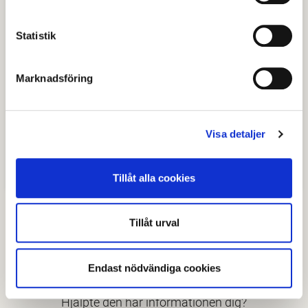
Faktura via e-post
Statistik
Pappersfaktura
Marknadsföring
Sekretessfakturor
Fakturareferens
Visa detaljer
Påminnelser och övrig post
Tillåt alla cookies
Tillåt urval
Senast granskad
27 december 2024
.
Endast nödvändiga cookies
Hjälpte den här informationen dig?