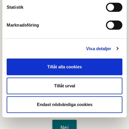
Riktlinjer Avestamodellen 3.0.pdf
Statistik
(Adobe Reader, 286 kB, nytt fönster)
Riktlinjer för Boendestöd.pdf
(Adobe Reader, 261 kB, nytt fönster)
Marknadsföring
Riktlinjer Handlägging LSS .pdf
(Adobe Reader, 351 kB, nytt fönster)
Riktlinje djur i vården
(Adobe Reader, 289 kB, nytt fönster)
Visa detaljer
Handlingsplan för digitalisering
(Adobe Reader, 201 kB, nytt fönster)
Tillåt alla cookies
Tillåt urval
Senast granskad
22 juli 2026
.
Endast nödvändiga cookies
Hjälpte den här informationen dig?
Nej