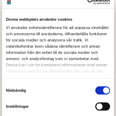
tillgångar inom LSS och socialpsykiatrin
Denna webbplats använder cookies
Riktlinjer för Avestamodellen
Vi använder enhetsidentifierare för att anpassa innehållet
och annonserna till användarna, tillhandahålla funktioner
Riktlinjer för boendestöd
för sociala medier och analysera vår trafik. Vi
vidarebefordrar även sådana identifierare och annan
Riktlinjer för handläggning enligt LSS
information från din enhet till de sociala medier och
annons- och analysföretag som vi samarbetar med.
Dessa kan i sin tur kombinera informationen med annan
information som du har tillhandahållit eller som de har
samlat in när du har använt deras tjänster.
Styrande dokument
Samtyckesval
Nödvändig
Riktlinjer för hantering av personliga
tillgångar inom LSS och
socialpsykiatrin
Inställningar
(Adobe Reader, 199 kB, nytt fönster)