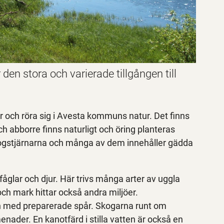
en stora och varierade tillgången till
er och röra sig i Avesta kommuns natur. Det finns
och abborre finns naturligt och öring planteras
kogstjärnarna och många av dem innehåller gädda
fåglar och djur. Här trivs många arter av uggla
 och mark hittar också andra miljöer.
n med preparerade spår. Skogarna runt om
nader. En kanotfärd i stilla vatten är också en