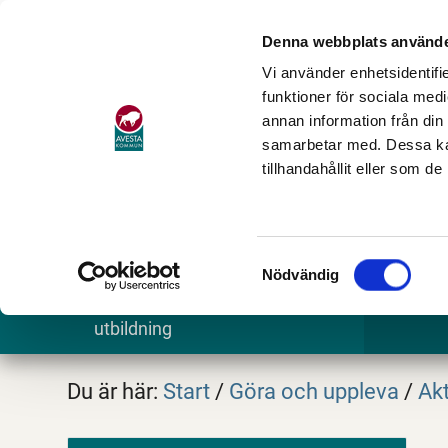
Denna webbplats använde
Vi använder enhetsidentifie
funktioner för sociala medi
annan information från din
samarbetar med. Dessa kan
tillhandahållit eller som d
Samtyckesval
Nödvändig
Barn och
Stöd och omsorg
Göra och
utbildning
Du är här:
Start
/
Göra och uppleva
/
Akt