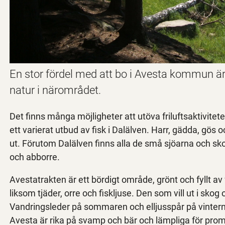
En stor fördel med att bo i Avesta kommun är d
natur i närområdet.
Det finns många möjligheter att utöva friluftsaktivitet
ett varierat utbud av fisk i Dalälven. Harr, gädda, gös 
ut. Förutom Dalälven finns alla de små sjöarna och s
och abborre.
Avestatrakten är ett bördigt område, grönt och fyllt av 
liksom tjäder, orre och fiskljuse. Den som vill ut i skog
Vandringsleder på sommaren och elljusspår på vinter
Avesta är rika på svamp och bär och lämpliga för prome