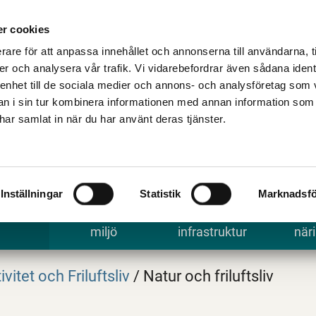
Talande Webb
Kontakta kommune
r cookies
rare för att anpassa innehållet och annonserna till användarna, t
er och analysera vår trafik. Vi vidarebefordrar även sådana ident
 enhet till de sociala medier och annons- och analysföretag som 
 i sin tur kombinera informationen med annan information som
e har samlat in när du har använt deras tjänster.
Inställningar
Statistik
Marknadsfö
 uppleva
Bygga, bo och
Trafik och
Arbe
miljö
infrastruktur
näri
ivitet och Friluftsliv
/
Natur och friluftsliv