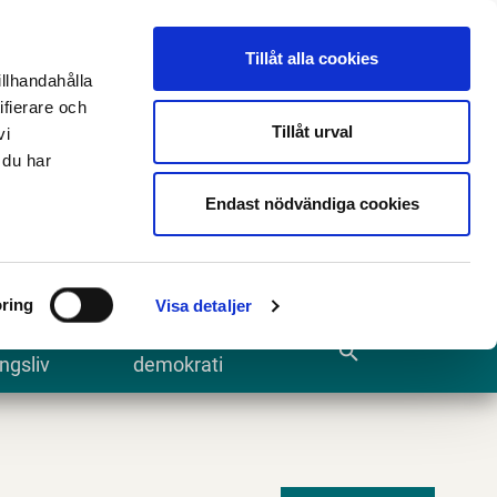
n
E-tjänster och blanketter
Translate
Tillåt alla cookies
illhandahålla
ifierare och
Tillåt urval
vi
 du har
Sök
Endast nödvändiga cookies
ring
Visa detaljer
te och
Kommun och
search
ngsliv
demokrati