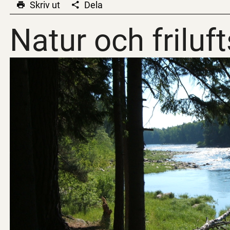
Skriv ut
Dela
Natur och friluft
Natur och friluft