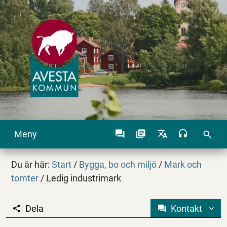
Meny
search
Du är här:
Start
/
Bygga, bo och miljö
/
Mark och
tomter
/
Ledig industrimark
Dela
Kontakt
Ledig industrimark