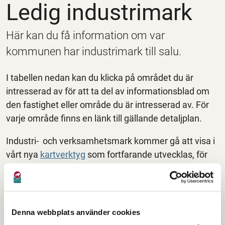
Ledig industrimark
Här kan du få information om var
kommunen har industrimark till salu.
I tabellen nedan kan du klicka på området du är
intresserad av för att ta del av informationsblad om
den fastighet eller område du är intresserad av. För
varje område finns en länk till gällande detaljplan.
Industri- och verksamhetsmark kommer gå att visa i
vårt nya
kartverktyg
som fortfarande utvecklas, för
tillfället kan man bara se gällande detaljplaner.
Om du har frågor eller behöver hjälp är du
välkommen att kontakta oss på
Tillväxtenheten
eller
Denna webbplats använder cookies
via kontaktfliken högst upp till höger på denna sida.