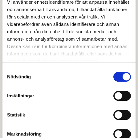
Vi använder enhetsidentifierare för att anpassa innehållet
och annonserna till användarna, tillhandahålla funktioner
Industrimark
för sociala medier och analysera vår trafik. Vi
vidarebefordrar även sådana identifierare och annan
Källhagen (norra)
information från din enhet till de sociala medier och
annons- och analysföretag som vi samarbetar med.
Dessa kan i sin tur kombinera informationen med annan
Södra Källhagen
information som du har tillhandahållit eller som de har
samlat in när du har använt deras tjänster.
Nordanö
Samtyckesval
Nödvändig
Horndal, södra industriområdet
Inställningar
Statistik
Lokaler till uthyrning
Marknadsföring
Gamla Byn AB