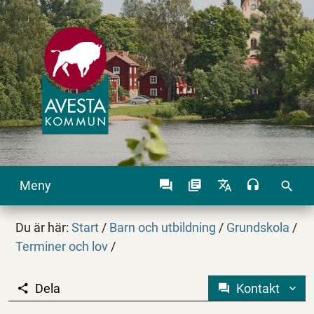
Meny
search
Du är här:
Start
/
Barn och utbildning
/
Grundskola
/
Terminer och lov
/
Dela
Kontakt
Läsårstider