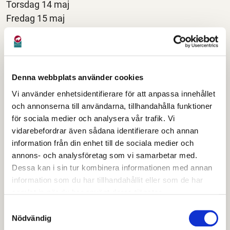
Torsdag 14 maj
Fredag 15 maj
Skolavslutning:
Torsdag 11 juni
Fredag 12 juni - år 3 gymnasiet och år 4 anpassade
Denna webbplats använder cookies
gymnasieskolan
Vi använder enhetsidentifierare för att anpassa innehållet
och annonserna till användarna, tillhandahålla funktioner
Höstterminen 2026
för sociala medier och analysera vår trafik. Vi
vidarebefordrar även sådana identifierare och annan
Skolstart - samtliga skolor:
information från din enhet till de sociala medier och
Måndag 17 augusti
annons- och analysföretag som vi samarbetar med.
Dessa kan i sin tur kombinera informationen med annan
Lovdagar:
information som du har tillhandahållit eller som de har
Höstlov - vecka 44
samlat in när du har använt deras tjänster.
Samtyckesval
Terminsavslutning:
Nödvändig
Fredag 18 december