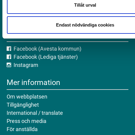
Telefon: 0226-64 50 00
Tillåt urval
E-post: servicecenter@avesta.se
Org.nr: 212 000-2262
Endast nödvändiga cookies
Följ oss på sociala medier
Facebook (Avesta kommun)
Facebook (Lediga tjänster)
Instagram
Mer information
Om webbplatsen
Tillgänglighet
International / translate
Press och media
För anställda