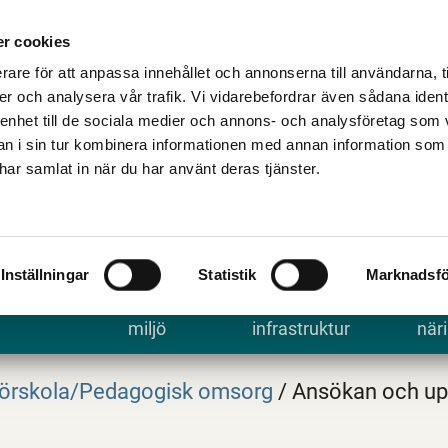
Talande Webb
Kontakta kommune
r cookies
rare för att anpassa innehållet och annonserna till användarna, t
er och analysera vår trafik. Vi vidarebefordrar även sådana ident
 enhet till de sociala medier och annons- och analysföretag som 
 i sin tur kombinera informationen med annan information som
e har samlat in när du har använt deras tjänster.
Inställningar
Statistik
Marknadsfö
 uppleva
Bygga, bo och
Trafik och
Arbe
miljö
infrastruktur
näri
örskola/Pedagogisk omsorg
/
Ansökan och up