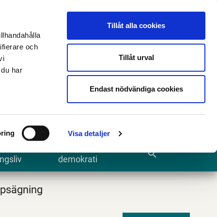
n
E-tjänster och blanketter
Translate
Tillåt alla cookies
illhandahålla
ifierare och
Tillåt urval
vi
 du har
Sök
Endast nödvändiga cookies
ring
Visa detaljer
te och
Kommun och
search
ngsliv
demokrati
psägning