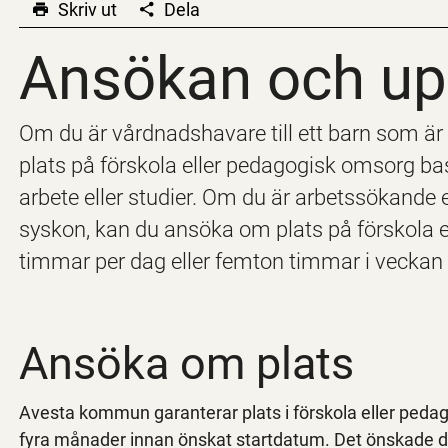
Skriv ut
Dela
Ansökan och u
Ansökan och u
Om du är vårdnadshavare till ett barn som ä
plats på förskola eller pedagogisk omsorg bas
arbete eller studier. Om du är arbetssökande el
syskon, kan du ansöka om plats på förskola e
timmar per dag eller femton timmar i veckan nä
Ansöka om plats
Avesta kommun garanterar plats i förskola eller ped
fyra månader innan önskat startdatum. Det önskade da