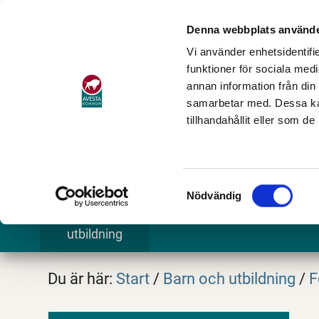
Denna webbplats använde
Vi använder enhetsidentifie
funktioner för sociala medi
annan information från din
samarbetar med. Dessa kan
tillhandahållit eller som d
Samtyckesval
Nödvändig
Barn och
Stöd och omsorg
Göra och
utbildning
Du är här:
Start
/
Barn och utbildning
/
F