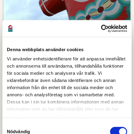
Denna webbplats använder cookies
Vi använder enhetsidentifierare för att anpassa innehållet
baraiavesta.se
och annonserna till användarna, tillhandahålla funktioner
Baraiavesta.se är Avesta kommuns webbplats
för sociala medier och analysera vår trafik. Vi
vidarebefordrar även sådana identifierare och annan
och används främst som landningssida för
information från din enhet till de sociala medier och
annonser och kampanjer.
annons- och analysföretag som vi samarbetar med.
Dessa kan i sin tur kombinera informationen med annan
information som du har tillhandahållit eller som de har
samlat in när du har använt deras tjänster.
Samtyckesval
Nödvändig