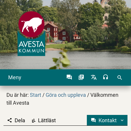
Meny
search
Du är här:
Start
/
Göra och uppleva
/
Välkommen
till Avesta
Dela
Lättläst
Kontakt
L
L
Välkommen till Avest