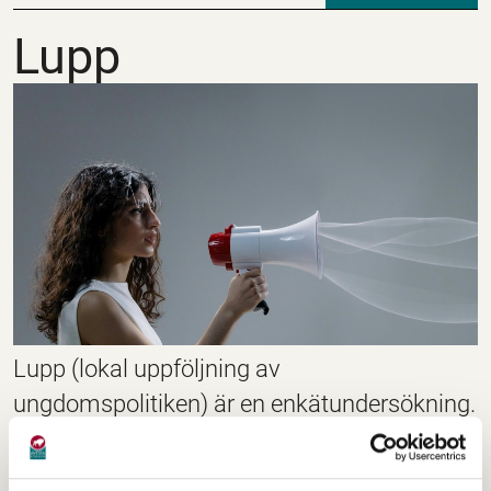
Lupp
Lupp
Lupp (lokal uppföljning av
ungdomspolitiken) är en enkätundersökning.
Den vänder sig till dig mellan 13–19 år och
innehåller frågor om fritid, skola, politik,