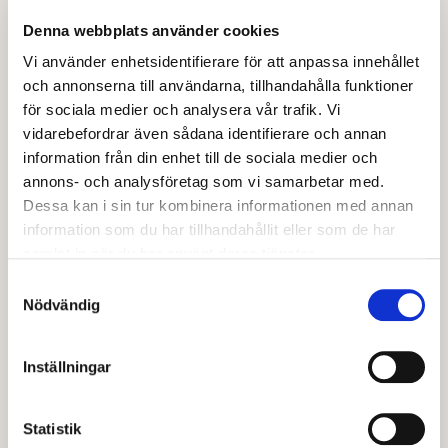
inflytande, trygghet, hälsa, arbete och
Denna webbplats använder cookies
framtid.
Vi använder enhetsidentifierare för att anpassa innehållet
och annonserna till användarna, tillhandahålla funktioner
Lupp-undersökningen görs för att ta reda på hur
för sociala medier och analysera vår trafik. Vi
ungas livssituation ser ut i Avesta, Dalarna och
vidarebefordrar även sådana identifierare och annan
Sverige. I Avesta kommun genomförs Lupp i årskurs
information från din enhet till de sociala medier och
8 på högstadiet och andra året på gymnasiet vart
annons- och analysföretag som vi samarbetar med.
tredje år.
Dessa kan i sin tur kombinera informationen med annan
information som du har tillhandahållit eller som de har
Resultaten används som underlag i beslut som rör
samlat in när du har använt deras tjänster.
unga och när kommunen planerar och följer upp sina
Samtyckesval
Nödvändig
verksamheter. Beslut som rör unga ska bygga på
kunskap om unga. Utan de ungas röster är det inte
möjligt!
Inställningar
Den senaste Lupp-undersökningen genomfördes
Statistik
hösten 2024, och då svarade drygt 440 unga i Avesta