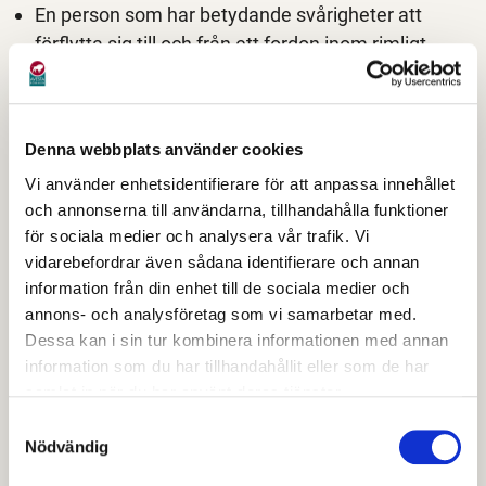
En person som har betydande svårigheter att
förflytta sig till och från ett fordon inom rimligt
avstånd från en parkeringsplats kan beviljas
tillstånd
För en rörelsehindrad person, som inte kör bil själv,
Denna webbplats använder cookies
utfärdas tillstånd bara om passageraren är
Vi använder enhetsidentifierare för att anpassa innehållet
beroende av förarens kontinuerliga hjälp utanför
och annonserna till användarna, tillhandahålla funktioner
fordonet. I normalfallet anses föraren av ett fordon
för sociala medier och analysera vår trafik. Vi
kunna lämna av en rörelsehindrad passagerare
vidarebefordrar även sådana identifierare och annan
och därefter parkera bilen enligt vanliga regler
information från din enhet till de sociala medier och
En person med psykiska problem, t.ex. fobier, kan
annons- och analysföretag som vi samarbetar med.
få tillstånd endast om det psykiska problemen
Dessa kan i sin tur kombinera informationen med annan
begränsar förflyttningsförmågan. Intyg ska
information som du har tillhandahållit eller som de har
samlat in när du har använt deras tjänster.
utfärdas av läkare med specialistkompetens i
psykiatri
Samtyckesval
Nödvändig
Även i vissa andra fall kan specialistutlåtande eller
gångtest krävas