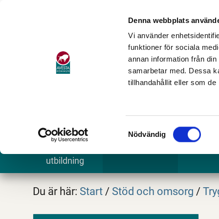
Denna webbplats använde
Vi använder enhetsidentifie
funktioner för sociala medi
annan information från din
samarbetar med. Dessa kan
tillhandahållit eller som d
Samtyckesval
Nödvändig
Barn och
Stöd och omsorg
Göra och
utbildning
Du är här:
Start
/
Stöd och omsorg
/
Try