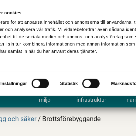
Talande Webb
Kontakta kommune
r cookies
rare för att anpassa innehållet och annonserna till användarna, t
er och analysera vår trafik. Vi vidarebefordrar även sådana ident
 enhet till de sociala medier och annons- och analysföretag som 
 i sin tur kombinera informationen med annan information som
e har samlat in när du har använt deras tjänster.
Inställningar
Statistik
Marknadsfö
 uppleva
Bygga, bo och
Trafik och
Arbe
miljö
infrastruktur
näri
gg och säker
/
Brottsförebyggande