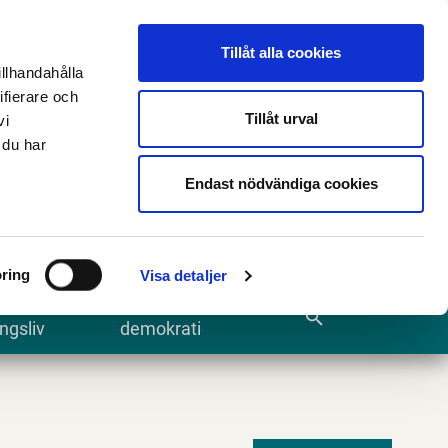
n
E-tjänster och blanketter
Translate
Tillåt alla cookies
illhandahålla
ifierare och
Tillåt urval
vi
 du har
Sök
Endast nödvändiga cookies
ring
Visa detaljer
te och
Kommun och
search
ngsliv
demokrati