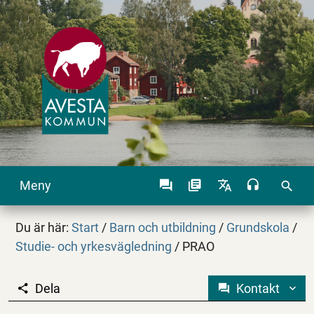
Meny
search
Du är här:
Start
/
Barn och utbildning
/
Grundskola
/
Studie- och yrkesvägledning
/
PRAO
Dela
Kontakt
PRAO