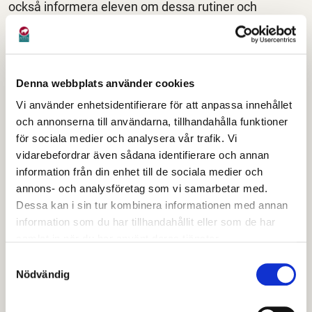
också informera eleven om dessa rutiner och
arbetssätt.
Skolans ansvar
Denna webbplats använder cookies
Vi som skola ansvarar för att skapa en god kontakt
Vi använder enhetsidentifierare för att anpassa innehållet
med arbetsplatsen, förbereda eleven inför
och annonserna till användarna, tillhandahålla funktioner
för sociala medier och analysera vår trafik. Vi
praoperioden och förse arbetsplatsen med
vidarebefordrar även sådana identifierare och annan
kontaktuppgifter till ansvarig på skolan. Eleven är
information från din enhet till de sociala medier och
även försäkrad via skolan.
annons- och analysföretag som vi samarbetar med.
Dessa kan i sin tur kombinera informationen med annan
I Avesta finns det tre grundskolor där alla har en
information som du har tillhandahållit eller som de har
varsin praovecka. Eleverna har en praovecka på
samlat in när du har använt deras tjänster.
vårterminen i åk8 och sen en vecka på höstterminen i
Samtyckesval
åk9.
Nödvändig