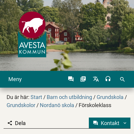
Meny
search
Du är här:
Start
/
Barn och utbildning
/
Grundskola
/
Grundskolor
/
Nordanö skola
/
Förskoleklass
Dela
Kontakt
Förskoleklass