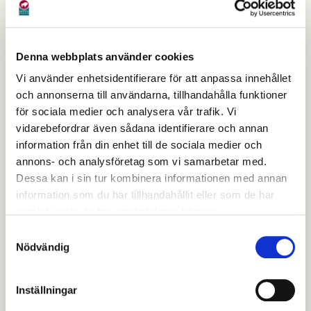
Upphävande av eldningsförbud i Avesta
kommun
Denna webbplats använder cookies
Länsstyrelsens beslut - delvis upphävande
Vi använder enhetsidentifierare för att anpassa innehållet
av lokala ordningsföreskrifter i Avesta
och annonserna till användarna, tillhandahålla funktioner
för sociala medier och analysera vår trafik. Vi
kommun
vidarebefordrar även sådana identifierare och annan
information från din enhet till de sociala medier och
Inbjudan till samråd- avfallsföreskrifterna
annons- och analysföretag som vi samarbetar med.
Dessa kan i sin tur kombinera informationen med annan
information som du har tillhandahållit eller som de har
samlat in när du har använt deras tjänster.
Samtyckesval
Kungörelser Västmanland - Dalarna miljö- och
Nödvändig
byggförvaltning
Inställningar
Kungörelse om granskning av ny