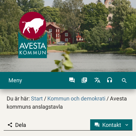
Meny
search
Du är här:
Start
/
Kommun och demokrati
/
Avesta
kommuns anslagstavla
Dela
Kontakt
Avesta kommuns ansl