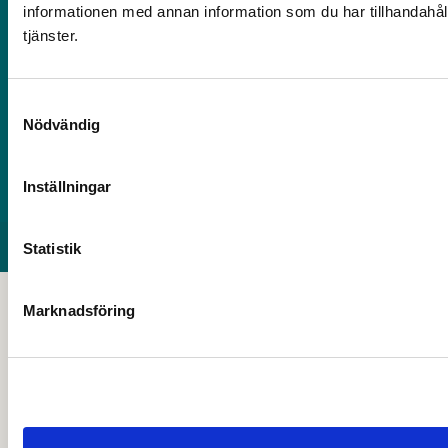
Mer information
informationen med annan information som du har tillhandahåll
tjänster.
Om webbplatsen
Tillgänglighet
Samtyckesval
International / translate
Nödvändig
Press och media
För anställda
Inställningar
Dataskydd och behandling av personuppgifter
© 2026 Copyright
Avesta kommun
Statistik
Marknadsföring