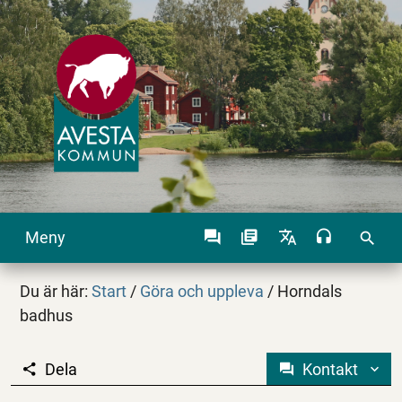
Meny
search
Du är här:
Start
/
Göra och uppleva
/
Horndals
badhus
Dela
Kontakt
Horndals badhus