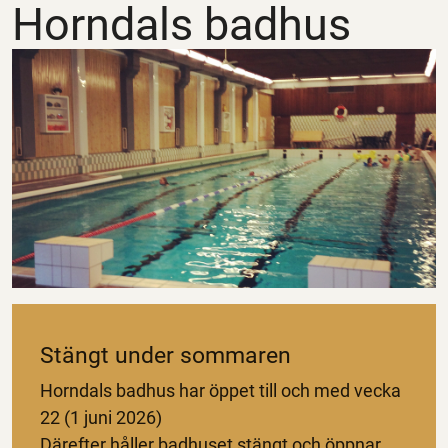
Horndals badhus
Stängt under sommaren
Horndals badhus har öppet till och med vecka
22 (1 juni 2026)
Därefter håller badhuset stängt och öppnar