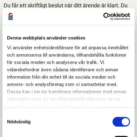
Du får ett skriftligt beslut när ditt ärende är klart. Du
får veta om du har fått ja på hela eller delar av din
ansökan. I beslutet kan du se vilka åtgärder som
bidraget gäller för och den skäliga kostnaden för
åtgärden. Bidraget ska täcka kostnaden för
Denna webbplats använder cookies
standardutförande för de åtgärder som beviljats.
Vi använder enhetsidentifierare för att anpassa innehållet
och annonserna till användarna, tillhandahålla funktioner
Vid avslag betyder det att du fått nej på din ansökan.
för sociala medier och analysera vår trafik. Vi
Du har rätt att överklaga beslutet, både bifall- och
vidarebefordrar även sådana identifierare och annan
avslagsbeslut till förvaltningsdomstol inom tre
information från din enhet till de sociala medier och
annons- och analysföretag som vi samarbetar med.
veckor.
Dessa kan i sin tur kombinera informationen med annan
information som du har tillhandahållit eller som de har
Vem ansvarar för att
samlat in när du har använt deras tjänster.
utföra anpassningen?
Samtyckesval
Nödvändig
Du har ansvar för att kontakta en entreprenör/firma