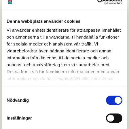
Denna webbplats använder cookies
Vid en grovutsättning markeras byggnadens hushörn med
Vi använder enhetsidentifierare för att anpassa innehållet
stakläkt enligt beviljat bygglov
och annonserna till användarna, tillhandahålla funktioner
för sociala medier och analysera vår trafik. Vi
vidarebefordrar även sådana identifierare och annan
Finutsättning
information från din enhet till de sociala medier och
annons- och analysföretag som vi samarbetar med.
Dessa kan i sin tur kombinera informationen med annan
Finutsättning utförs efter markarbete men innan
information som du har tillhandahållit eller som de har
gjutning av grunden. Vid en finutsättning markeras
samlat in när du har använt deras tjänster.
byggnadens hörn med spikar på profiler. Inför en
Samtyckesval
finutsättning ska du (eller annan byggherre) sätta
Nödvändig
upp profilerna (ställningar) en bit från den blivande
byggnadens hörn. Se bild nedan.
Inställningar
Tänk på att profilerna måste vara konstruerade i