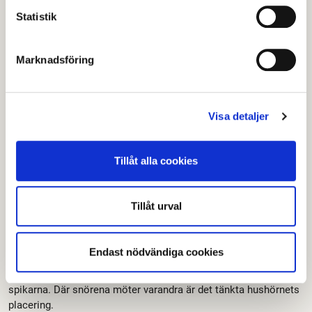
stabilt material och vara väl förankrade till marken för
Statistik
att inte rubbas när mätningsingenjören slår ner
spiken.
Marknadsföring
Visa detaljer
Tillåt alla cookies
Tillåt urval
Endast nödvändiga cookies
När spikarna slagits ner i profilerna kan snören bindas mellan
spikarna. Där snörena möter varandra är det tänkta hushörnets
placering.